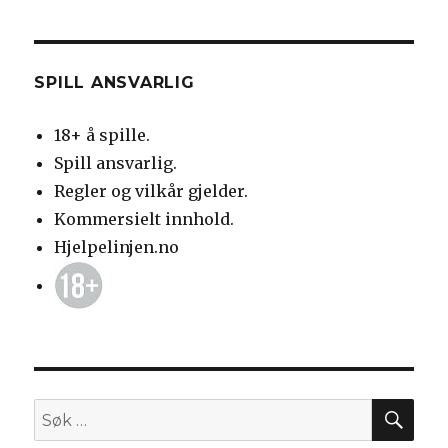
SPILL ANSVARLIG
18+ å spille.
Spill ansvarlig.
Regler og vilkår gjelder.
Kommersielt innhold.
Hjelpelinjen.no
SØ
Søk
etter: