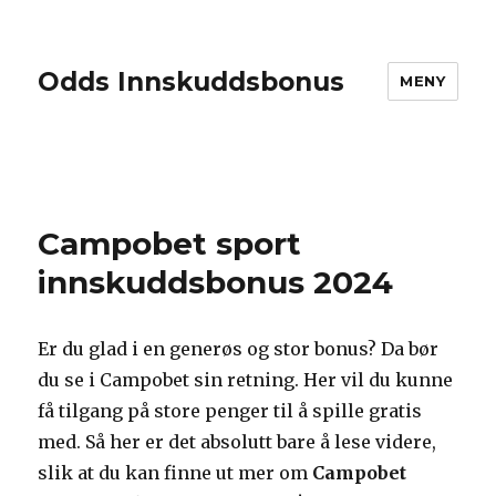
Odds Innskuddsbonus
MENY
Campobet sport
innskuddsbonus 2024
Er du glad i en generøs og stor bonus? Da bør
du se i Campobet sin retning. Her vil du kunne
få tilgang på store penger til å spille gratis
med. Så her er det absolutt bare å lese videre,
slik at du kan finne ut mer om
Campobet