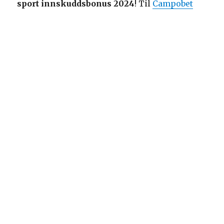
sport innskuddsbonus 2024
! Til
Campobet